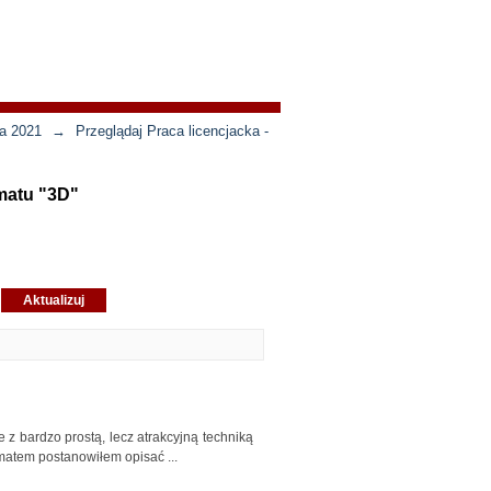
ja 2021
→
Przeglądaj Praca licencjacka -
ematu "3D"
 z bardzo prostą, lecz atrakcyjną techniką
ematem postanowiłem opisać ...