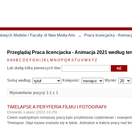
Nowych Mediów / Faculty of New Media Arts
→
Praca licencjacka - Animac
Przeglądaj Praca licencjacka - Animacja 2021 według t
0-9
A
B
C
D
E
F
G
H
I
J
K
L
M
N
O
P
Q
R
S
T
U
V
W
X
Y
Z
Lub dodaj kilka pierwszych liter:
Sortuj według:
Kolejność:
Wyniki:
Wyświetlanie pozycji 1-1 z 1
TIMELAPSE A PERYFERIA FILMU I FOTOGRAFII
Dmowski, Łukasz
(
2022-10-25
)
Celem nadrzędnym niniejszej pracy było przybliżenie czytelnikowi i oswojenie
Timelapse. Stąd nazwa znalazła się w tytule. Jednakże w trakcie pracy nad t