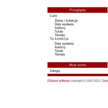
Przeglądaj
Całe
Zbiory i kolekcje
Daty wydania
Autorzy
Tytuły
Tematy
Ta kolekcja
Daty wydania
Autorzy
Tytuły
Tematy
Moje konto
Zaloguj
DSpace software
copyright © 2002-2012
Dur