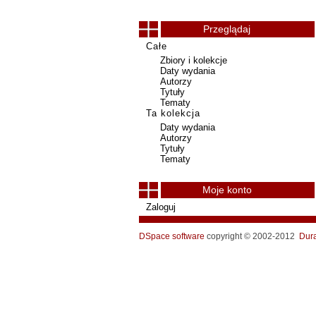
Przeglądaj
Całe
Zbiory i kolekcje
Daty wydania
Autorzy
Tytuły
Tematy
Ta kolekcja
Daty wydania
Autorzy
Tytuły
Tematy
Moje konto
Zaloguj
DSpace software
copyright © 2002-2012
Dur