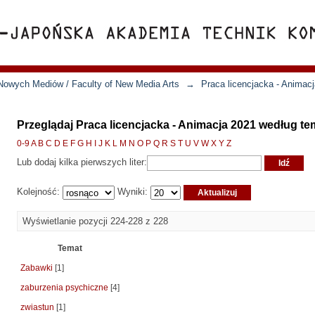
Nowych Mediów / Faculty of New Media Arts
→
Praca licencjacka - Animac
Przeglądaj Praca licencjacka - Animacja 2021 według te
0-9
A
B
C
D
E
F
G
H
I
J
K
L
M
N
O
P
Q
R
S
T
U
V
W
X
Y
Z
Lub dodaj kilka pierwszych liter:
Kolejność:
Wyniki:
Wyświetlanie pozycji 224-228 z 228
Temat
Zabawki
[1]
zaburzenia psychiczne
[4]
zwiastun
[1]