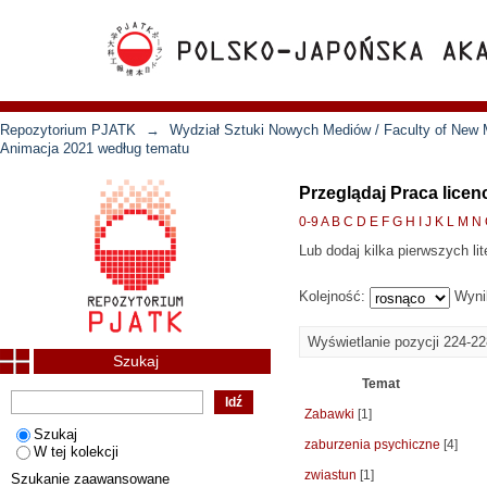
Repozytorium PJATK
→
Wydział Sztuki Nowych Mediów / Faculty of New 
Animacja 2021 według tematu
Przeglądaj Praca licen
0-9
A
B
C
D
E
F
G
H
I
J
K
L
M
N
Lub dodaj kilka pierwszych lit
Kolejność:
Wyni
Wyświetlanie pozycji 224-22
Szukaj
Temat
Zabawki
[1]
Szukaj
zaburzenia psychiczne
[4]
W tej kolekcji
zwiastun
[1]
Szukanie zaawansowane