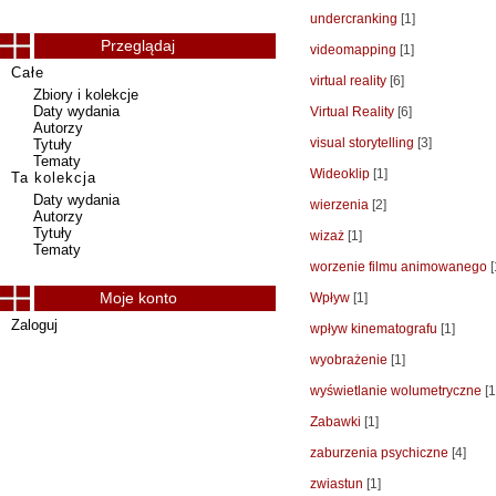
undercranking
[1]
Przeglądaj
videomapping
[1]
Całe
virtual reality
[6]
Zbiory i kolekcje
Daty wydania
Virtual Reality
[6]
Autorzy
visual storytelling
[3]
Tytuły
Tematy
Wideoklip
[1]
Ta kolekcja
Daty wydania
wierzenia
[2]
Autorzy
Tytuły
wizaż
[1]
Tematy
worzenie filmu animowanego
[
Moje konto
Wpływ
[1]
Zaloguj
wpływ kinematografu
[1]
wyobrażenie
[1]
wyświetlanie wolumetryczne
[1
Zabawki
[1]
zaburzenia psychiczne
[4]
zwiastun
[1]