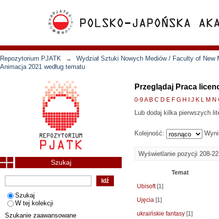
Repozytorium PJATK
→
Wydział Sztuki Nowych Mediów / Faculty of New 
Animacja 2021 według tematu
Przeglądaj Praca licen
0-9
A
B
C
D
E
F
G
H
I
J
K
L
M
N
Lub dodaj kilka pierwszych lit
Kolejność:
Wyni
Wyświetlanie pozycji 208-22
Szukaj
Temat
Ubisoft
[1]
Szukaj
Ujęcia
[1]
W tej kolekcji
ukraińskie fantasy
[1]
Szukanie zaawansowane