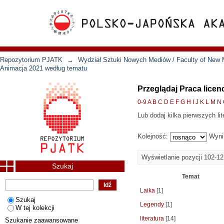
Repozytorium PJATK
→
Wydział Sztuki Nowych Mediów / Faculty of New 
Animacja 2021 według tematu
Przeglądaj Praca licen
0-9
A
B
C
D
E
F
G
H
I
J
K
L
M
N
Lub dodaj kilka pierwszych lit
Kolejność:
Wyni
Wyświetlanie pozycji 102-12
Szukaj
Temat
Laika
[1]
Szukaj
Legendy
[1]
W tej kolekcji
literatura
[14]
Szukanie zaawansowane