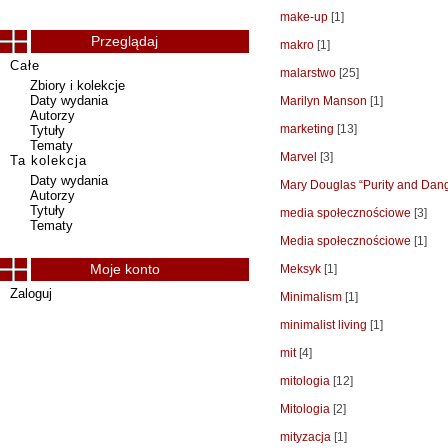
make-up
[1]
Przeglądaj
makro
[1]
Całe
malarstwo
[25]
Zbiory i kolekcje
Daty wydania
Marilyn Manson
[1]
Autorzy
marketing
[13]
Tytuły
Tematy
Marvel
[3]
Ta kolekcja
Daty wydania
Mary Douglas “Purity and Dan
Autorzy
Tytuły
media społecznościowe
[3]
Tematy
Media społecznościowe
[1]
Moje konto
Meksyk
[1]
Zaloguj
Minimalism
[1]
minimalist living
[1]
mit
[4]
mitologia
[12]
Mitologia
[2]
mityzacja
[1]