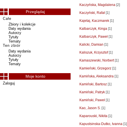
Kaczyńska, Magdalena
[2]
Przeglądaj
Kaczyński, Rafał
[1]
Całe
Kajetaj, Kaczmarek
[1]
Zbiory i kolekcje
Daty wydania
Kalbarczyk, Kinga
[1]
Autorzy
Kalbarczyk, Paweł
[1]
Tytuły
Tematy
Kalicki, Damian
[1]
Ten zbiór
Daty wydania
Kaliszuk, Krzysztof
[1]
Autorzy
Tytuły
Kamaszewski, Norbert
[1]
Tematy
Kamieński, Grzegorz
[1]
Moje konto
Kamińska, Aleksandra
[1]
Zaloguj
Kamiński, Bartosz
[1]
Kamiński, Patryk
[1]
Kamiński, Paweł
[1]
Kao, Jason S.
[1]
Kaparouski, Nikita
[1]
Kapustsinska-Dutko, Ivanna
[1]