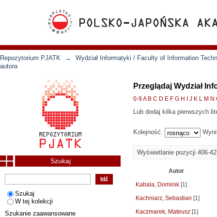
Repozytorium PJATK
→
Wydział Informatyki / Faculty of Information Tech
autora
Przeglądaj Wydział Inf
0-9
A
B
C
D
E
F
G
H
I
J
K
L
M
N
Lub dodaj kilka pierwszych lit
Kolejność:
Wyni
Wyświetlanie pozycji 406-4
Szukaj
Autor
Kabala, Dominik
[1]
Szukaj
Kachniarz, Sebastian
[1]
W tej kolekcji
Kaczmarek, Mateusz
[1]
Szukanie zaawansowane