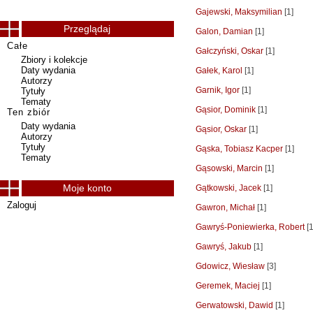
Gajewski, Maksymilian
[1]
Przeglądaj
Galon, Damian
[1]
Całe
Gałczyński, Oskar
[1]
Zbiory i kolekcje
Daty wydania
Gałek, Karol
[1]
Autorzy
Garnik, Igor
[1]
Tytuły
Tematy
Gąsior, Dominik
[1]
Ten zbiór
Daty wydania
Gąsior, Oskar
[1]
Autorzy
Tytuły
Gąska, Tobiasz Kacper
[1]
Tematy
Gąsowski, Marcin
[1]
Moje konto
Gątkowski, Jacek
[1]
Zaloguj
Gawron, Michał
[1]
Gawryś-Poniewierka, Robert
[1
Gawryś, Jakub
[1]
Gdowicz, Wiesław
[3]
Geremek, Maciej
[1]
Gerwatowski, Dawid
[1]