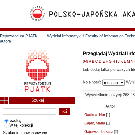
Repozytorium PJATK
→
Wydział Informatyki / Faculty of Information Tech
autora
Przeglądaj Wydział Inf
0-9
A
B
C
D
E
F
G
H
I
J
K
L
M
N
Lub dodaj kilka pierwszych lit
Kolejność:
Wyni
Wyświetlanie pozycji 268-2
Szukaj
Autor
Gadima, Nur
[1]
Szukaj
Gajek, Maria
[1]
W tej kolekcji
Gajewski, Łukasz
[2]
Szukanie zaawansowane