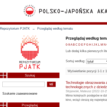
Repozytorium PJATK
→
Przeglądaj według tematu
Przeglądaj według te
0-9
A
B
C
D
E
F
G
H
I
J
K
L
M
N
Lub dodaj kilka pierwszych lit
Sortuj według:
Wyświetlanie pozycji 1-1 z 1
Szukaj
Technologie obrazowania a
technologicznych z dziedz
Stryjewski, Mateusz
(
2022-10-2
Szukanie zaawansowane
Mimo kolejnych postępów w dzie
kino, wciąż cieszą się najwięks
Przeglądaj