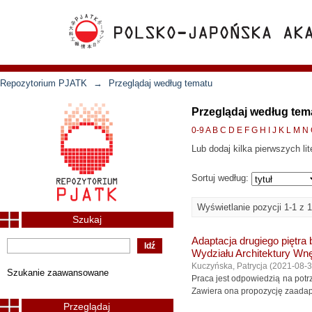
Repozytorium PJATK
→
Przeglądaj według tematu
Przeglądaj według tem
0-9
A
B
C
D
E
F
G
H
I
J
K
L
M
N
Lub dodaj kilka pierwszych lit
Sortuj według:
Wyświetlanie pozycji 1-1 z 1
Szukaj
Adaptacja drugiego piętr
Wydziału Architektury Wn
Kuczyńska, Patrycja
(
2021-08-
Szukanie zaawansowane
Praca jest odpowiedzią na potr
Zawiera ona propozycję zaadapt
Przeglądaj