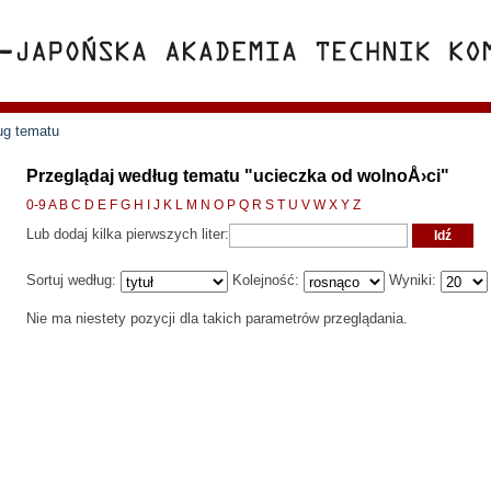
ug tematu
Przeglądaj według tematu "ucieczka od wolnoÅ›ci"
0-9
A
B
C
D
E
F
G
H
I
J
K
L
M
N
O
P
Q
R
S
T
U
V
W
X
Y
Z
Lub dodaj kilka pierwszych liter:
Sortuj według:
Kolejność:
Wyniki:
Nie ma niestety pozycji dla takich parametrów przeglądania.