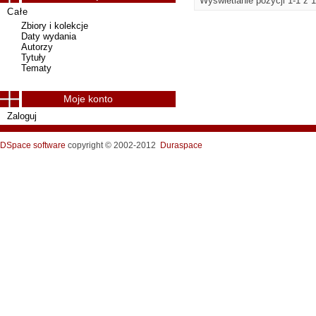
Wyświetlanie pozycji 1-1 z 1
Całe
Zbiory i kolekcje
Daty wydania
Autorzy
Tytuły
Tematy
Moje konto
Zaloguj
DSpace software
copyright © 2002-2012
Duraspace