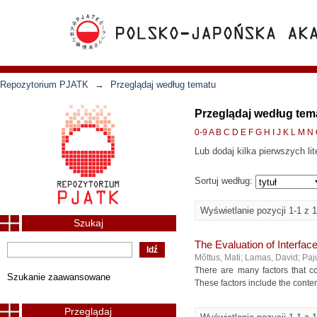
Repozytorium PJATK
→
Przeglądaj według tematu
Przeglądaj według tem
0-9
A
B
C
D
E
F
G
H
I
J
K
L
M
N
Lub dodaj kilka pierwszych lit
Sortuj według:
Wyświetlanie pozycji 1-1 z 1
Szukaj
The Evaluation of Interfac
Mõttus, Mati
;
Lamas, David
;
Paj
There are many factors that c
Szukanie zaawansowane
These factors include the content
Przeglądaj