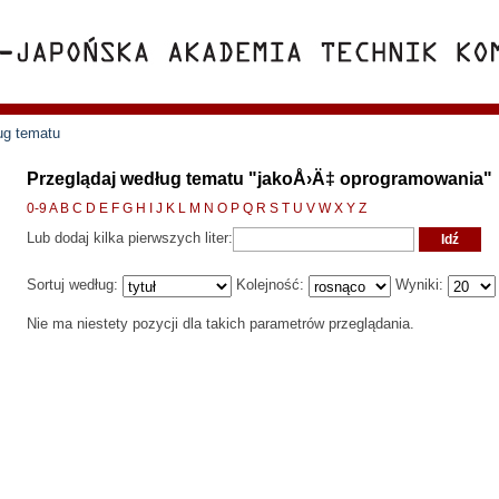
ug tematu
Przeglądaj według tematu "jakoÅ›Ä‡ oprogramowania"
0-9
A
B
C
D
E
F
G
H
I
J
K
L
M
N
O
P
Q
R
S
T
U
V
W
X
Y
Z
Lub dodaj kilka pierwszych liter:
Sortuj według:
Kolejność:
Wyniki:
Nie ma niestety pozycji dla takich parametrów przeglądania.