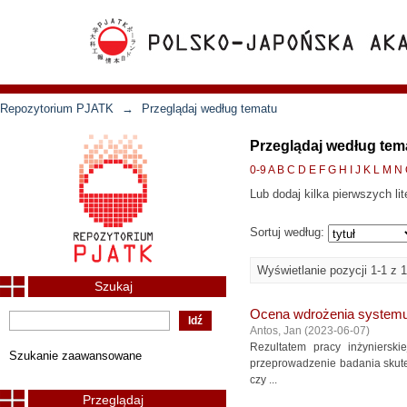
Repozytorium PJATK
→
Przeglądaj według tematu
Przeglądaj według te
0-9
A
B
C
D
E
F
G
H
I
J
K
L
M
N
Lub dodaj kilka pierwszych lit
Sortuj według:
Wyświetlanie pozycji 1-1 z 1
Szukaj
Ocena wdrożenia systemu 
Antos, Jan
(
2023-06-07
)
Rezultatem pracy inżyniersk
Szukanie zaawansowane
przeprowadzenie badania skut
czy ...
Przeglądaj