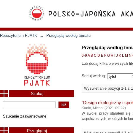
Repozytorium PJATK
→
Przeglądaj według tematu
Przeglądaj według tem
0-9
A
B
C
D
E
F
G
H
I
J
K
L
M
N
Lub dodaj kilka pierwszych lit
Sortuj według:
Wyświetlanie pozycji 1-1 z 1
Szukaj
"Design ekologiczny i spo
Kania, Michał
(
2021-09-22
)
W swojej pracy starałem się
Szukanie zaawansowane
współczesnych, w których to fu
Przeglądaj