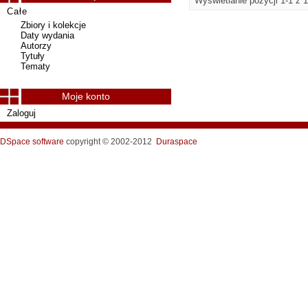
Wyświetlanie pozycji 1-1 z 1
Całe
Zbiory i kolekcje
Daty wydania
Autorzy
Tytuły
Tematy
Moje konto
Zaloguj
DSpace software
copyright © 2002-2012
Duraspace