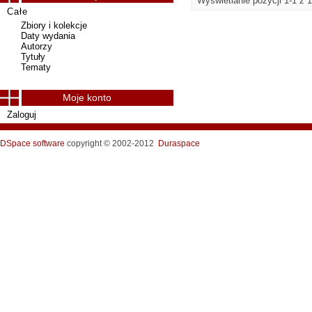
Wyświetlanie pozycji 1-1 z 1
Całe
Zbiory i kolekcje
Daty wydania
Autorzy
Tytuły
Tematy
Moje konto
Zaloguj
DSpace software
copyright © 2002-2012
Duraspace