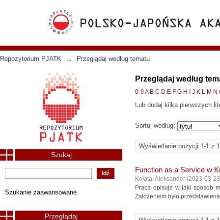
Repozytorium PJATK
→
Przeglądaj według tematu
Przeglądaj według tem
0-9
A
B
C
D
E
F
G
H
I
J
K
L
M
N
Lub dodaj kilka pierwszych lit
Sortuj według:
Wyświetlanie pozycji 1-1 z 1
Szukaj
Function as a Service w 
Kołata, Aleksander
(
2023-03-23
Praca opisuje w jaki sposób m
Szukanie zaawansowane
Założeniem było przedstawienie
Przeglądaj