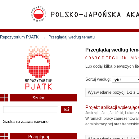
Repozytorium PJATK
→
Przeglądaj według tematu
Przeglądaj według tem
0-9
A
B
C
D
E
F
G
H
I
J
K
L
M
N
Lub dodaj kilka pierwszych lit
Sortuj według:
Wyświetlanie pozycji 1-1 z 1
Szukaj
Projekt aplikacji wpierają
Jastrząb, Jan
;
Jasiński, Łukasz
W ramach pracy zaprezentowano 
Szukanie zaawansowane
administracyjnej oraz trenerski
Przeglądaj