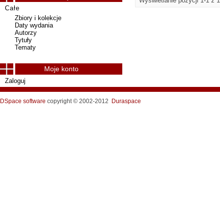
Wyświetlanie pozycji 1-1 z 1
Całe
Zbiory i kolekcje
Daty wydania
Autorzy
Tytuły
Tematy
Moje konto
Zaloguj
DSpace software
copyright © 2002-2012
Duraspace