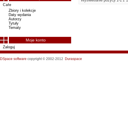
Wyświetlanie pozycji 1-1 z 1
Całe
Zbiory i kolekcje
Daty wydania
Autorzy
Tytuły
Tematy
Moje konto
Zaloguj
DSpace software
copyright © 2002-2012
Duraspace