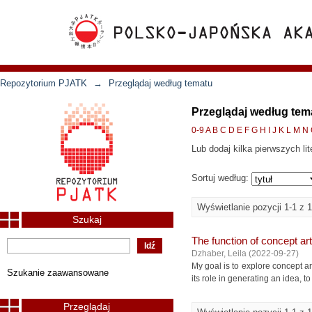
Repozytorium PJATK
→
Przeglądaj według tematu
Przeglądaj według te
0-9
A
B
C
D
E
F
G
H
I
J
K
L
M
N
Lub dodaj kilka pierwszych lit
Sortuj według:
Wyświetlanie pozycji 1-1 z 1
Szukaj
The function of concept art 
Dzhaber, Leila
(
2022-09-27
)
My goal is to explore concept art
Szukanie zaawansowane
its role in generating an idea, to
Przeglądaj