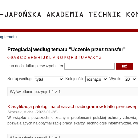
ug tematu
Przeglądaj według tematu "Uczenie przez transfer"
0-9
A
B
C
D
E
F
G
H
I
J
K
L
M
N
O
P
Q
R
S
T
U
V
W
X
Y
Z
Lub dodaj kilka pierwszych liter:
Sortuj według:
Kolejność:
Wyniki:
Wyświetlanie pozycji 1-1 z 1
Klasyfikacja patologii na obrazach radiogramów klatki piersiowej
Skoczek, Michał
(
2023-01-26
)
W związku z powszechnie znanymi problemami polskiej ochrony zdrowia,
pozwalających na optymalizację pracy lekarzy. Technologie informatyczne, wra