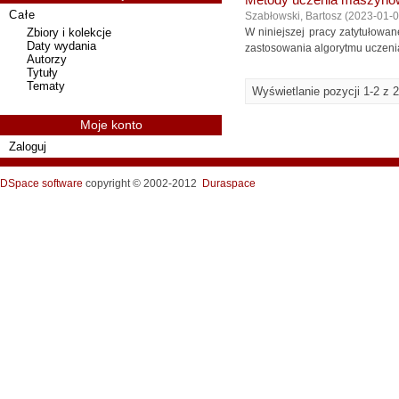
Metody uczenia maszynowe
Całe
Szabłowski, Bartosz
(
2023-01-
Zbiory i kolekcje
W niniejszej pracy zatytułowa
Daty wydania
zastosowania algorytmu uczeni
Autorzy
Tytuły
Tematy
Wyświetlanie pozycji 1-2 z 2
Moje konto
Zaloguj
DSpace software
copyright © 2002-2012
Duraspace