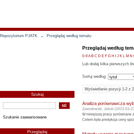
Repozytorium PJATK
→
Przeglądaj według tematu
Przeglądaj według te
0-9
A
B
C
D
E
F
G
H
I
J
K
L
M
N
Lub dodaj kilka pierwszych lit
Sortuj według:
Wyświetlanie pozycji 1-2 z 2
Szukaj
Analiza porównawcza wyb
Zawistowski, Jakub
(
2023-03-2
W niniejszej pracy porównane 
Szukanie zaawansowane
Celem była predykcja ceny sprze
Przeglądaj