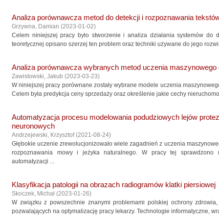
Analiza porównawcza metod do detekcji i rozpoznawania tekstów
Grzywna, Damian
(
2023-01-02
)
Celem niniejszej pracy było stworzenie i analiza działania systemów do d
teoretycznej opisano szerzej ten problem oraz techniki używane do jego rozwią
Analiza porównawcza wybranych metod uczenia maszynowego d
Zawistowski, Jakub
(
2023-03-23
)
W niniejszej pracy porównane zostały wybrane modele uczenia maszynowego
Celem była predykcja ceny sprzedaży oraz określenie jakie cechy nieruchomości
Automatyzacja procesu modelowania podudziowych lejów prote
neuronowych
Andrzejewski, Krzysztof
(
2021-08-24
)
Głębokie uczenie zrewolucjonizowało wiele zagadnień z uczenia maszynowe
rozpoznawania mowy i jeżyka naturalnego. W pracy tej sprawdzono 
automatyzacji ...
Klasyfikacja patologii na obrazach radiogramów klatki piersiowej
Skoczek, Michał
(
2023-01-26
)
W związku z powszechnie znanymi problemami polskiej ochrony zdrowia,
pozwalających na optymalizację pracy lekarzy. Technologie informatyczne, wra