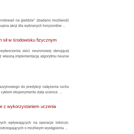
 notowań na giełdzie” zbadano możliwość
pna akcji dla wybranych horyzontów ...
h sił w środowisku fizycznym
ytworzenia sieci neuronowej sterującej
z własną implementację algorytmu neuroe
aszynowego do predykcji natężenia ruchu
 cyklem eksperymentu data science. ...
ie z wykorzystaniem uczenia
ch wpływających na operacje lotnicze.
trzegających o możliwym wystąpieniu ...