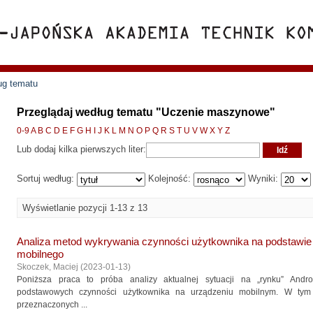
ug tematu
Przeglądaj według tematu "Uczenie maszynowe"
0-9
A
B
C
D
E
F
G
H
I
J
K
L
M
N
O
P
Q
R
S
T
U
V
W
X
Y
Z
Lub dodaj kilka pierwszych liter:
Sortuj według:
Kolejność:
Wyniki:
Wyświetlanie pozycji 1-13 z 13
Analiza metod wykrywania czynności użytkownika na podstawie
mobilnego
Skoczek, Maciej
(
2023-01-13
)
Poniższa praca to próba analizy aktualnej sytuacji na „rynku” Android
podstawowych czynności użytkownika na urządzeniu mobilnym. W tym c
przeznaczonych ...