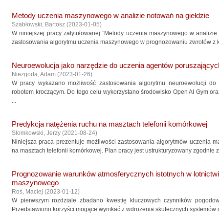
Metody uczenia maszynowego w analizie notowań na giełdzie
Szabłowski, Bartosz
(
2023-01-05
)
W niniejszej pracy zatytułowanej ”Metody uczenia maszynowego w analizie
zastosowania algorytmu uczenia maszynowego w prognozowaniu zwrotów z ku
Neuroewolucja jako narzędzie do uczenia agentów poruszającyc
Niezgoda, Adam
(
2023-01-26
)
W pracy wykazano możliwość zastosowania algorytmu neuroewolucji do w
robotem kroczącym. Do tego celu wykorzystano środowisko Open AI Gym ora
...
Predykcja natężenia ruchu na masztach telefonii komórkowej
Słomkowski, Jerzy
(
2021-08-24
)
Niniejsza praca prezentuje możliwości zastosowania algorytmów uczenia m
na masztach telefonii komórkowej. Plan pracy jest ustrukturyzowany zgodnie z
Prognozowanie warunków atmosferycznych istotnych w lotnictw
maszynowego
Roś, Maciej
(
2023-01-12
)
W pierwszym rozdziale zbadano kwestię kluczowych czynników pogodowy
Przedstawiono korzyści mogące wynikać z wdrożenia skutecznych systemów os