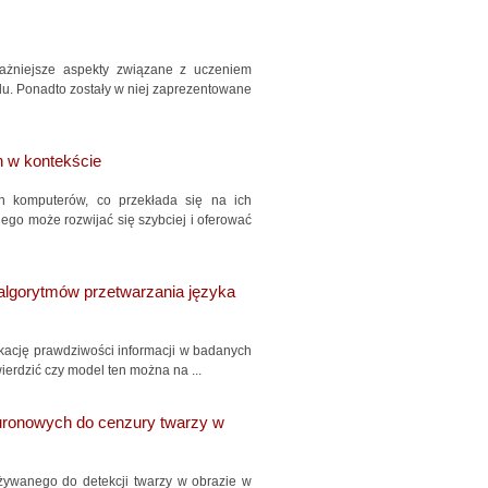
ażniejsze aspekty związane z uczeniem
u. Ponadto zostały w niej zaprezentowane
h w kontekście
ch komputerów, co przekłada się na ich
ego może rozwijać się szybciej i oferować
 algorytmów przetwarzania języka
ikację prawdziwości informacji w badanych
erdzić czy model ten można na ...
euronowych do cenzury twarzy w
żywanego do detekcji twarzy w obrazie w