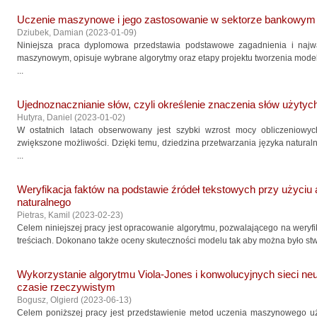
Uczenie maszynowe i jego zastosowanie w sektorze bankowym
Dziubek, Damian
(
2023-01-09
)
Niniejsza praca dyplomowa przedstawia podstawowe zagadnienia i najw
maszynowym, opisuje wybrane algorytmy oraz etapy projektu tworzenia model
...
Ujednoznacznianie słów, czyli określenie znaczenia słów użytyc
Hutyra, Daniel
(
2023-01-02
)
W ostatnich latach obserwowany jest szybki wzrost mocy obliczeniowy
zwiększone możliwości. Dzięki temu, dziedzina przetwarzania języka naturaln
...
Weryfikacja faktów na podstawie źródeł tekstowych przy użyciu
naturalnego
Pietras, Kamil
(
2023-02-23
)
Celem niniejszej pracy jest opracowanie algorytmu, pozwalającego na weryf
treściach. Dokonano także oceny skuteczności modelu tak aby można było stwi
Wykorzystanie algorytmu Viola-Jones i konwolucyjnych sieci n
czasie rzeczywistym
Bogusz, Olgierd
(
2023-06-13
)
Celem poniższej pracy jest przedstawienie metod uczenia maszynowego u