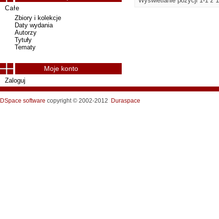
Wyświetlanie pozycji 1-1 z 1
Całe
Zbiory i kolekcje
Daty wydania
Autorzy
Tytuły
Tematy
Moje konto
Zaloguj
DSpace software
copyright © 2002-2012
Duraspace