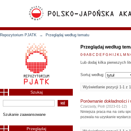
Repozytorium PJATK
→
Przeglądaj według tematu
Przeglądaj według tem
0-9
A
B
C
D
E
F
G
H
I
J
K
L
M
N
Lub dodaj kilka pierwszych lit
Sortuj według:
Wyświetlanie pozycji 1-1 z 1
Szukaj
Porównanie dokładności i
Czarzasty, Piotr
(
2023-01-12
)
Niniejsza praca ma na celu sp
Szukanie zaawansowane
pozwala na uzyskanie wystarcza
Przeglądaj