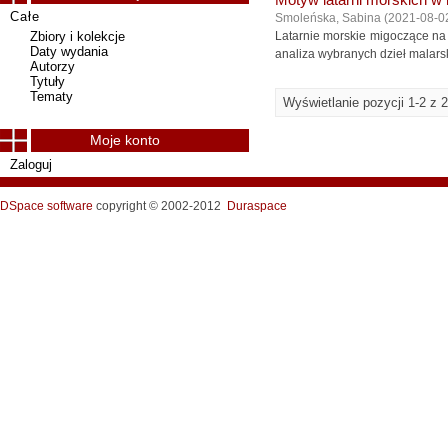
Motyw latarni morskich w
Całe
Smoleńska, Sabina
(
2021-08-0
Zbiory i kolekcje
Latarnie morskie migoczące na 
Daty wydania
analiza wybranych dzieł malarsk
Autorzy
Tytuły
Tematy
Wyświetlanie pozycji 1-2 z 2
Moje konto
Zaloguj
DSpace software
copyright © 2002-2012
Duraspace