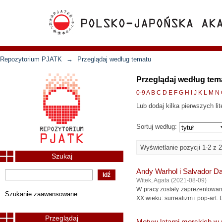
Repozytorium PJATK
→
Przeglądaj według tematu
Przeglądaj według tem
0-9
A
B
C
D
E
F
G
H
I
J
K
L
M
N
Lub dodaj kilka pierwszych lit
Sortuj według:
Wyświetlanie pozycji 1-2 z 2
Szukaj
Andy Warhol i Salvador Da
Witek, Agata
(
2021-08-09
)
W pracy zostały zaprezentowan
Szukanie zaawansowane
XX wieku: surrealizm i pop-art.
Przeglądaj