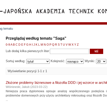
ug tematu
Przeglądaj według tematu "Saga"
0-9
A
B
C
D
E
F
G
H
I
J
K
L
M
N
O
P
Q
R
S
T
U
V
W
X
Y
Z
Lub dodaj kilka pierwszych liter:
Sortuj według:
Kolejność:
Wyniki:
Wyświetlanie pozycji 1-1 z 1
Złożone problemy biznesowe a filozofia DDD i jej wzorce w arch
Wiśniewski, Jakub
(
2023-03-22
)
Niniejsza praca dyplomowa opisuje analizę współczesnego podejścia i
problemów domenowych przy użyciu architektury mikrousług oraz filozofii 
...