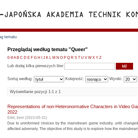
ug tematu
Przeglądaj według tematu "Queer"
0-9
A
B
C
D
E
F
G
H
I
J
K
L
M
N
O
P
Q
R
S
T
U
V
W
X
Y
Z
Lub dodaj kilka pierwszych liter:
Sortuj według:
Kolejność:
Wyniki:
Wyświetlanie pozycji 1-1 z 1
Representations of non-Heteronormative Characters in Video 
2022
Erkli, Irem
(
2023-05-31
)
Due to uninformed choices by the mainstream game industry, until changed, r
affected adversely. The objective of this study is to explore how the mainstream