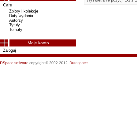
Wyświetlanie pozycji 1-1 z 1
Całe
Zbiory i kolekcje
Daty wydania
Autorzy
Tytuły
Tematy
Moje konto
Zaloguj
DSpace software
copyright © 2002-2012
Duraspace