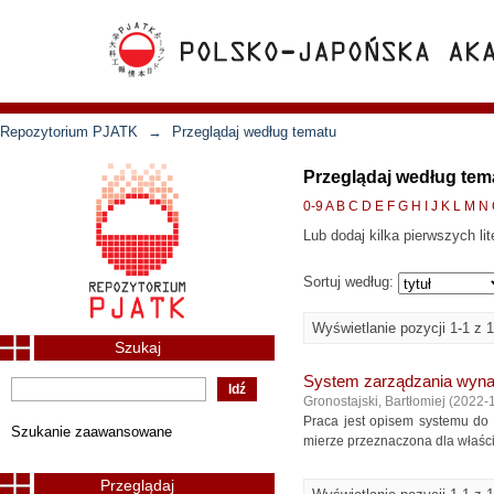
Repozytorium PJATK
→
Przeglądaj według tematu
Przeglądaj według tem
0-9
A
B
C
D
E
F
G
H
I
J
K
L
M
N
Lub dodaj kilka pierwszych lit
Sortuj według:
Wyświetlanie pozycji 1-1 z 1
Szukaj
System zarządzania wyna
Gronostajski, Bartłomiej
(
2022-
Praca jest opisem systemu do 
Szukanie zaawansowane
mierze przeznaczona dla właścic
Przeglądaj