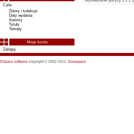
Wyświetlanie pozycji 1-1 z 1
Całe
Zbiory i kolekcje
Daty wydania
Autorzy
Tytuły
Tematy
Moje konto
Zaloguj
DSpace software
copyright © 2002-2012
Duraspace