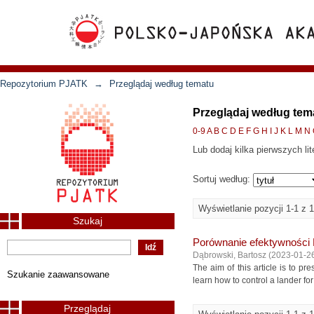
Repozytorium PJATK
→
Przeglądaj według tematu
Przeglądaj według tem
0-9
A
B
C
D
E
F
G
H
I
J
K
L
M
N
Lub dodaj kilka pierwszych lit
Sortuj według:
Wyświetlanie pozycji 1-1 z 1
Szukaj
Porównanie efektywności 
Dąbrowski, Bartosz
(
2023-01-2
The aim of this article is to p
Szukanie zaawansowane
learn how to control a lander f
Przeglądaj