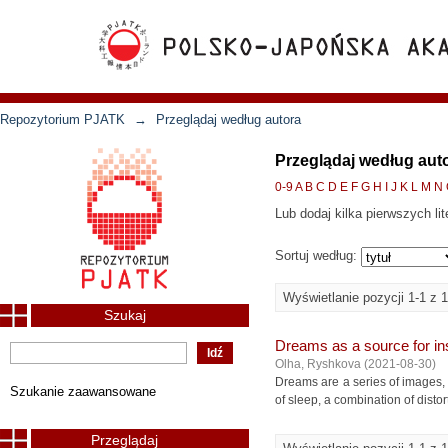
Repozytorium PJATK
→
Przeglądaj według autora
Przeglądaj według aut
0-9
A
B
C
D
E
F
G
H
I
J
K
L
M
N
Lub dodaj kilka pierwszych lit
Sortuj według:
Wyświetlanie pozycji 1-1 z 1
Szukaj
Dreams as a source for ins
Olha, Ryshkova
(
2021-08-30
)
Dreams are a series of images, 
Szukanie zaawansowane
of sleep, a combination of distort
Przeglądaj