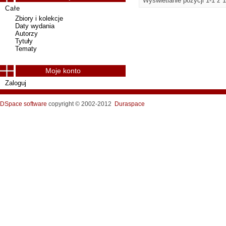
Wyświetlanie pozycji 1-1 z 1
Całe
Zbiory i kolekcje
Daty wydania
Autorzy
Tytuły
Tematy
Moje konto
Zaloguj
DSpace software
copyright © 2002-2012
Duraspace