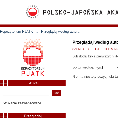
Repozytorium PJATK
→
Przeglądaj według autora
Przeglądaj według auto
0-9
A
B
C
D
E
F
G
H
I
J
K
L
M
N
Lub dodaj kilka pierwszych lit
Sortuj według:
Nie ma niestety pozycji dla t
Szukaj
Szukanie zaawansowane
Przeglądaj