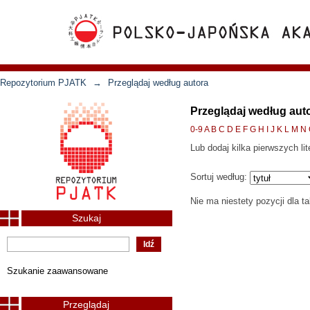
Repozytorium PJATK
→
Przeglądaj według autora
Przeglądaj według aut
0-9
A
B
C
D
E
F
G
H
I
J
K
L
M
N
Lub dodaj kilka pierwszych lit
Sortuj według:
Nie ma niestety pozycji dla t
Szukaj
Szukanie zaawansowane
Przeglądaj