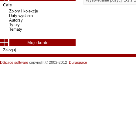
Wyświetlanie pozycji 1-1 z 1
Całe
Zbiory i kolekcje
Daty wydania
Autorzy
Tytuły
Tematy
Moje konto
Zaloguj
DSpace software
copyright © 2002-2012
Duraspace