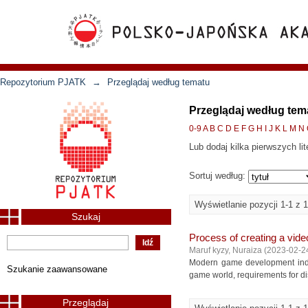
Repozytorium PJATK
→
Przeglądaj według tematu
Przeglądaj według tema
0-9
A
B
C
D
E
F
G
H
I
J
K
L
M
N
Lub dodaj kilka pierwszych lit
Sortuj według:
Wyświetlanie pozycji 1-1 z 1
Szukaj
Process of creating a vide
Maruf kyzy, Nuraiza
(
2023-02-2
Modern game development indus
Szukanie zaawansowane
game world, requirements for di
Przeglądaj