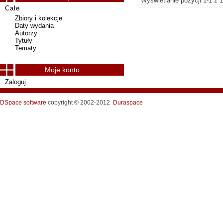
Wyświetlanie pozycji 1-1 z 1
Całe
Zbiory i kolekcje
Daty wydania
Autorzy
Tytuły
Tematy
Moje konto
Zaloguj
DSpace software
copyright © 2002-2012
Duraspace