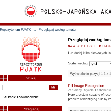
Repozytorium PJATK
→
Przeglądaj według tematu
Przeglądaj według tema
0-9
A
B
C
D
E
F
G
H
I
J
K
L
M
N
Lub dodaj kilka pierwszych lit
Sortuj według:
Wyświetlanie pozycji 1-1 z 1
Szukaj
Pill Image Recognition
Zarudianyi, Mykola
;
Feshchenko,
Here a system capable of recog
Szukanie zaawansowane
problem of identifying pills by i
Przeglądaj