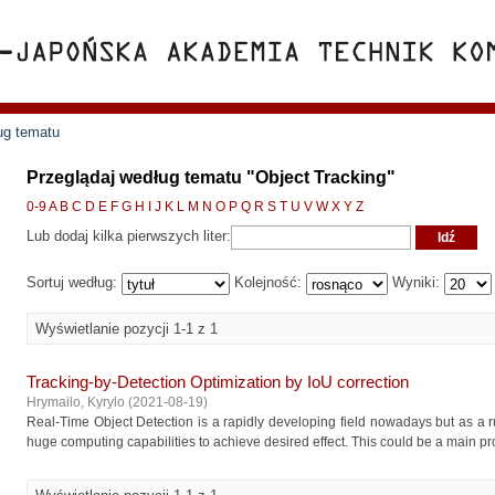
ug tematu
Przeglądaj według tematu "Object Tracking"
0-9
A
B
C
D
E
F
G
H
I
J
K
L
M
N
O
P
Q
R
S
T
U
V
W
X
Y
Z
Lub dodaj kilka pierwszych liter:
Sortuj według:
Kolejność:
Wyniki:
Wyświetlanie pozycji 1-1 z 1
Tracking-by-Detection Optimization by IoU correction
Hrymailo, Kyrylo
(
2021-08-19
)
Real-Time Object Detection is a rapidly developing field nowadays but as a 
huge computing capabilities to achieve desired effect. This could be a main pro