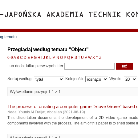
ug tematu
Przeglądaj według tematu "Object"
0-9
A
B
C
D
E
F
G
H
I
J
K
L
M
N
O
P
Q
R
S
T
U
V
W
X
Y
Z
Lub dodaj kilka pierwszych liter:
Sortuj według:
Kolejność:
Wyniki:
Wyświetlanie pozycji 1-1 z 1
The process of creating a computer game “Stove Grove” based o
Nedal Younis Al Fraijat, Abdallah
(
2021-08-19
)
This dissertation documents the development of a 2D video game made
components involved with the process. The aim of this paper is to shed some light 