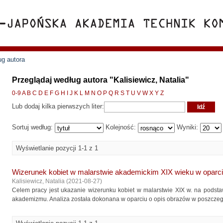
ug autora
Przeglądaj według autora "Kalisiewicz, Natalia"
0-9
A
B
C
D
E
F
G
H
I
J
K
L
M
N
O
P
Q
R
S
T
U
V
W
X
Y
Z
Lub dodaj kilka pierwszych liter:
Sortuj według:
Kolejność:
Wyniki:
Wyświetlanie pozycji 1-1 z 1
Wizerunek kobiet w malarstwie akademickim XIX wieku w oparci
Kalisiewicz, Natalia
(
2021-08-27
)
Celem pracy jest ukazanie wizerunku kobiet w malarstwie XIX w. na podsta
akademizmu. Analiza została dokonana w oparciu o opis obrazów w poszczegól