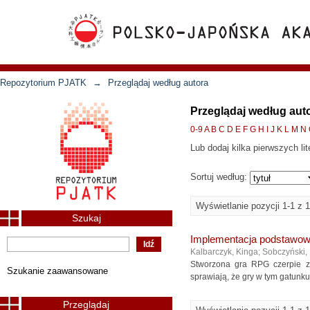
Repozytorium PJATK
→
Przeglądaj według autora
Przeglądaj według aut
0-9
A
B
C
D
E
F
G
H
I
J
K
L
M
N
Lub dodaj kilka pierwszych lit
Sortuj według:
Wyświetlanie pozycji 1-1 z 1
Szukaj
Implementacja podstawow
Kalbarczyk, Kinga
;
Sobczyński,
Stworzona gra RPG czerpie z 
Szukanie zaawansowane
sprawiają, że gry w tym gatunku
Przeglądaj