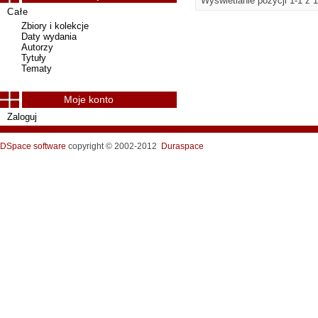
Wyświetlanie pozycji 1-1 z 1
Całe
Zbiory i kolekcje
Daty wydania
Autorzy
Tytuły
Tematy
Moje konto
Zaloguj
DSpace software
copyright © 2002-2012
Duraspace