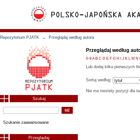
Repozytorium PJATK
→
Przeglądaj według autora
Przeglądaj według aut
0-9
A
B
C
D
E
F
G
H
I
J
K
L
M
N
Lub dodaj kilka pierwszych lit
Sortuj według:
Nie ma niestety pozycji dla t
Szukaj
Szukanie zaawansowane
Przeglądaj