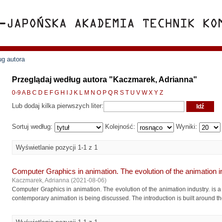
ug autora
Przeglądaj według autora "Kaczmarek, Adrianna"
0-9
A
B
C
D
E
F
G
H
I
J
K
L
M
N
O
P
Q
R
S
T
U
V
W
X
Y
Z
Lub dodaj kilka pierwszych liter:
Sortuj według:
Kolejność:
Wyniki:
Wyświetlanie pozycji 1-1 z 1
Computer Graphics in animation. The evolution of the animation i
Kaczmarek, Adrianna
(
2021-08-06
)
Computer Graphics in animation. The evolution of the animation industry. is a
contemporary animation is being discussed. The introduction is built around the 