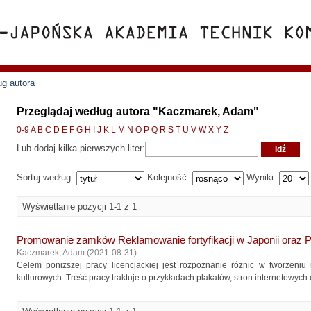
ug autora
Przeglądaj według autora "Kaczmarek, Adam"
0-9
A
B
C
D
E
F
G
H
I
J
K
L
M
N
O
P
Q
R
S
T
U
V
W
X
Y
Z
Lub dodaj kilka pierwszych liter:
Sortuj według:
Kolejność:
Wyniki:
Wyświetlanie pozycji 1-1 z 1
Promowanie zamków Reklamowanie fortyfikacji w Japonii oraz 
Kaczmarek, Adam
(
2021-08-31
)
Celem poniższej pracy licencjackiej jest rozpoznanie różnic w tworzeni
kulturowych. Treść pracy traktuje o przykładach plakatów, stron internetowych 