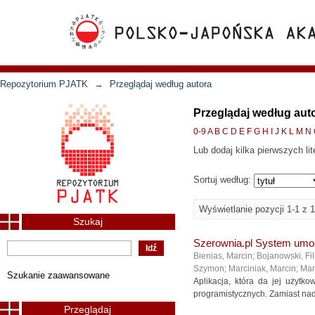
Repozytorium PJATK
→
Przeglądaj według autora
Przeglądaj według aut
0-9
A
B
C
D
E
F
G
H
I
J
K
L
M
N
Lub dodaj kilka pierwszych lit
Sortuj według:
Wyświetlanie pozycji 1-1 z 1
Szukaj
Szerownia.pl System umoż
Bienias, Marcin
;
Bojanowski, Fil
Szymon
;
Marciniak, Marcin
;
Mar
Szukanie zaawansowane
Aplikacja, która da jej użytk
programistycznych. Zamiast nadm
Przeglądaj