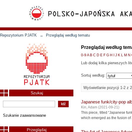
Repozytorium PJATK
→
Przeglądaj według tematu
Przeglądaj według tem
0-9
A
B
C
D
E
F
G
H
I
J
K
L
M
N
Lub dodaj kilka pierwszych lit
Sortuj według:
Wyświetlanie pozycji 1-2 z 2
Szukaj
Japanese funk/city-pop al
Kin, Adam
(
2021-09-21
)
This piece, titled “Japanese fu
Szukanie zaawansowane
which emerged as the fusion of 
Przeglądaj