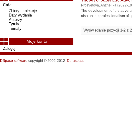
The Art of Japanese Adve
Całe
Prosvetova, Anzhelika
(
2022-10
Zbiory i kolekcje
The development of the adverti
Daty wydania
also on the professionalism of spec
Autorzy
Tytuły
Tematy
Wyświetlanie pozycji 1-2 z 2
Moje konto
Zaloguj
DSpace software
copyright © 2002-2012
Duraspace