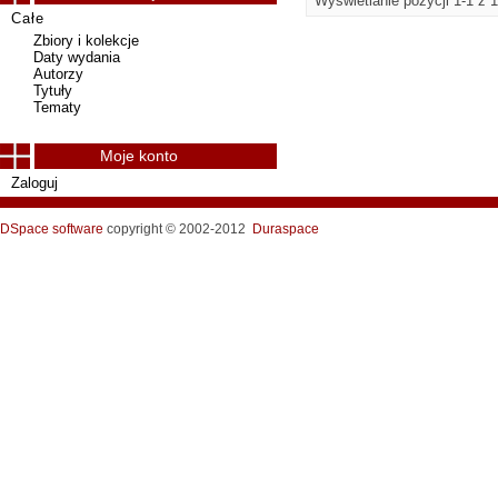
Wyświetlanie pozycji 1-1 z 1
Całe
Zbiory i kolekcje
Daty wydania
Autorzy
Tytuły
Tematy
Moje konto
Zaloguj
DSpace software
copyright © 2002-2012
Duraspace