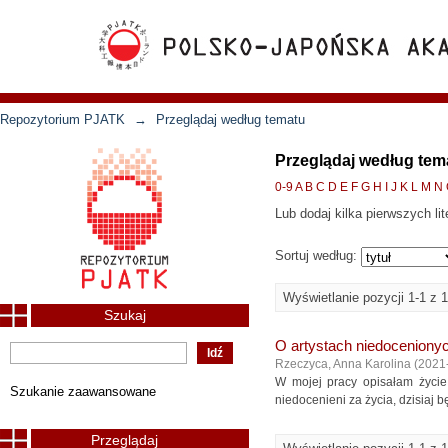
Repozytorium PJATK
→
Przeglądaj według tematu
Przeglądaj według tem
0-9
A
B
C
D
E
F
G
H
I
J
K
L
M
N
Lub dodaj kilka pierwszych lit
Sortuj według:
Wyświetlanie pozycji 1-1 z 1
Szukaj
O artystach niedocenionyc
Rzeczyca, Anna Karolina
(
2021
W mojej pracy opisałam życie 
Szukanie zaawansowane
niedocenieni za życia, dzisiaj 
Przeglądaj