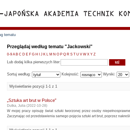
ug tematu
Przeglądaj według tematu "Jackowski"
0-9
A
B
C
D
E
F
G
H
I
J
K
L
M
N
O
P
Q
R
S
T
U
V
W
X
Y
Z
Lub dodaj kilka pierwszych liter:
Sortuj według:
Kolejność:
Wyniki:
Wyświetlanie pozycji 1-1 z 1
„Sztuka art brut w Polsce”
Dutka, Julia
(
2022-10-28
)
W mojej pracy opisuję świat sztuki tworzonej przez osoby niepełnosprawn
Zaczynając od przedstawienia samego pojęcia sztuki art brut, poprzez nakreślen