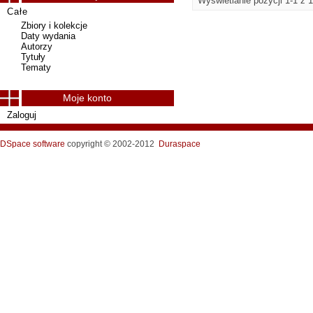
Wyświetlanie pozycji 1-1 z 1
Całe
Zbiory i kolekcje
Daty wydania
Autorzy
Tytuły
Tematy
Moje konto
Zaloguj
DSpace software
copyright © 2002-2012
Duraspace