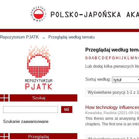
Repozytorium PJATK
→
Przeglądaj według tematu
Przeglądaj według tem
0-9
A
B
C
D
E
F
G
H
I
J
K
L
M
N
Lub dodaj kilka pierwszych lit
Sortuj według:
Wyświetlanie pozycji 1-1 z 1
Szukaj
How technology influences
Kowalska, Paulina
(
2021-09-16
This thesis aims at analysing 
Szukanie zaawansowane
chapters. The first one is an intr
Przeglądaj