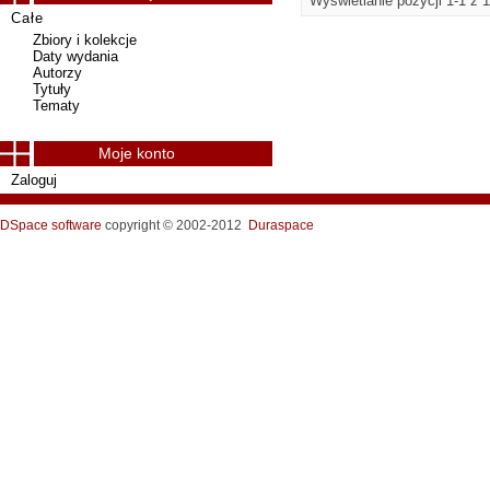
Wyświetlanie pozycji 1-1 z 1
Całe
Zbiory i kolekcje
Daty wydania
Autorzy
Tytuły
Tematy
Moje konto
Zaloguj
DSpace software
copyright © 2002-2012
Duraspace