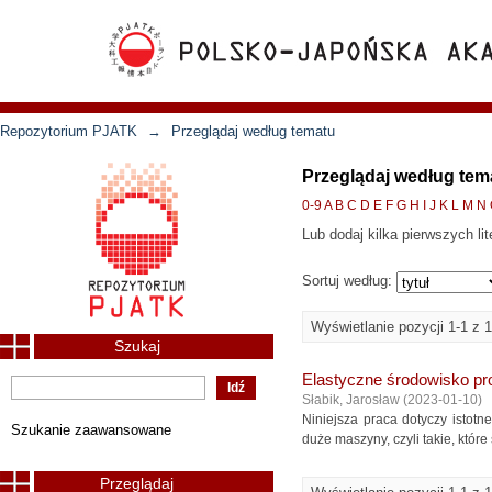
Repozytorium PJATK
→
Przeglądaj według tematu
Przeglądaj według tem
0-9
A
B
C
D
E
F
G
H
I
J
K
L
M
N
Lub dodaj kilka pierwszych lit
Sortuj według:
Wyświetlanie pozycji 1-1 z 1
Szukaj
Elastyczne środowisko pr
Słabik, Jarosław
(
2023-01-10
)
Niniejsza praca dotyczy isto
Szukanie zaawansowane
duże maszyny, czyli takie, któr
Przeglądaj