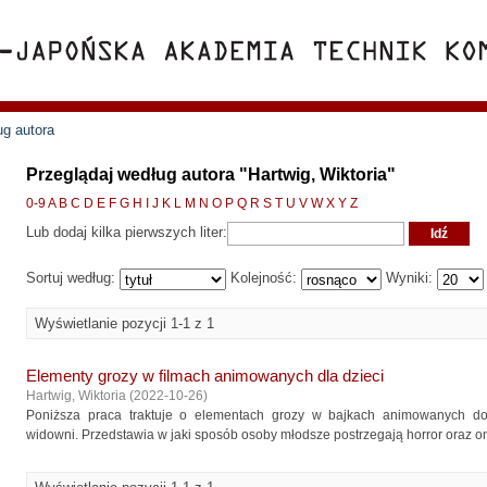
ug autora
Przeglądaj według autora "Hartwig, Wiktoria"
0-9
A
B
C
D
E
F
G
H
I
J
K
L
M
N
O
P
Q
R
S
T
U
V
W
X
Y
Z
Lub dodaj kilka pierwszych liter:
Sortuj według:
Kolejność:
Wyniki:
Wyświetlanie pozycji 1-1 z 1
Elementy grozy w filmach animowanych dla dzieci
Hartwig, Wiktoria
(
2022-10-26
)
Poniższa praca traktuje o elementach grozy w bajkach animowanych d
widowni. Przedstawia w jaki sposób osoby młodsze postrzegają horror oraz oma