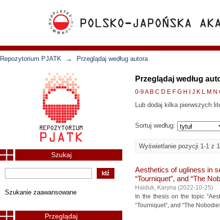
Repozytorium PJATK
→
Przeglądaj według autora
Przeglądaj według aut
0-9
A
B
C
D
E
F
G
H
I
J
K
L
M
N
Lub dodaj kilka pierwszych lit
Sortuj według:
Wyświetlanie pozycji 1-1 z 1
Szukaj
Aesthetics of ugliness in 
“Tourniquet”, and “The No
Haiduk, Karyna
(
2022-10-25
)
Szukanie zaawansowane
In the thesis on the topic “Ae
“Tourniquet”, and “The Nobodies
Przeglądaj