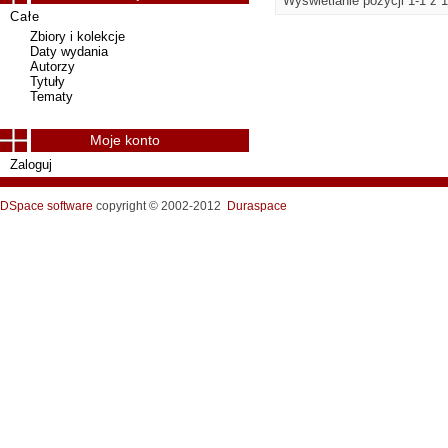
Wyświetlanie pozycji 1-1 z 1
Całe
Zbiory i kolekcje
Daty wydania
Autorzy
Tytuły
Tematy
Moje konto
Zaloguj
DSpace software
copyright © 2002-2012
Duraspace