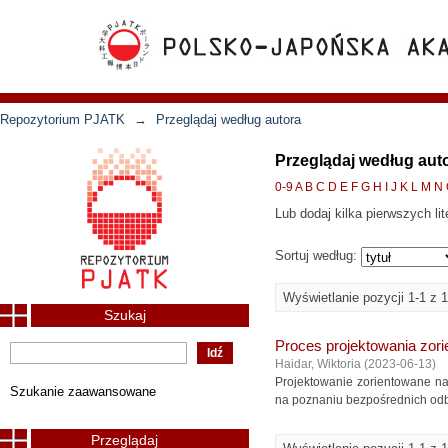
Repozytorium PJATK
→
Przeglądaj według autora
Przeglądaj według auto
0-9
A
B
C
D
E
F
G
H
I
J
K
L
M
N
Lub dodaj kilka pierwszych lit
Sortuj według:
Wyświetlanie pozycji 1-1 z 1
Szukaj
Proces projektowania zor
Haidar, Wiktoria
(
2023-06-13
)
Projektowanie zorientowane na
Szukanie zaawansowane
na poznaniu bezpośrednich odb
Przeglądaj