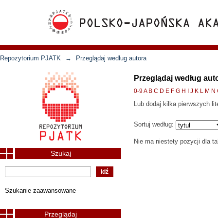
Repozytorium PJATK
→
Przeglądaj według autora
Przeglądaj według aut
0-9
A
B
C
D
E
F
G
H
I
J
K
L
M
N
Lub dodaj kilka pierwszych lit
Sortuj według:
Nie ma niestety pozycji dla t
Szukaj
Szukanie zaawansowane
Przeglądaj