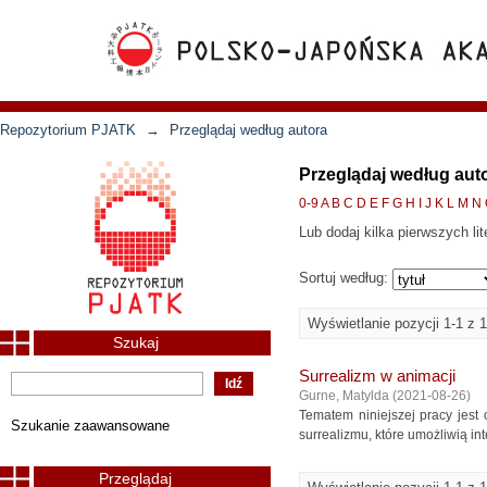
Repozytorium PJATK
→
Przeglądaj według autora
Przeglądaj według aut
0-9
A
B
C
D
E
F
G
H
I
J
K
L
M
N
Lub dodaj kilka pierwszych lit
Sortuj według:
Wyświetlanie pozycji 1-1 z 1
Szukaj
Surrealizm w animacji
Gurne, Matylda
(
2021-08-26
)
Tematem niniejszej pracy jest
Szukanie zaawansowane
surrealizmu, które umożliwią inte
Przeglądaj