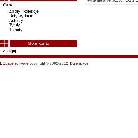
Wyświetlanie pozycji 1-1 z 1
Całe
Zbiory i kolekcje
Daty wydania
Autorzy
Tytuły
Tematy
Moje konto
Zaloguj
DSpace software
copyright © 2002-2012
Duraspace