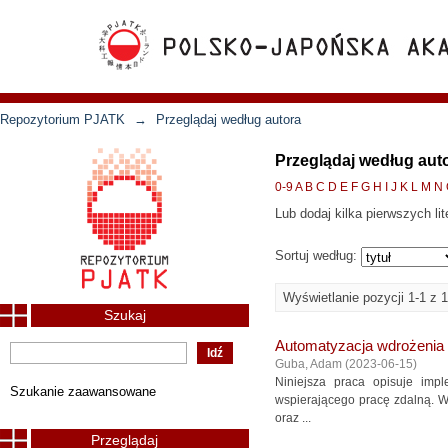
Repozytorium PJATK
→
Przeglądaj według autora
Przeglądaj według au
0-9
A
B
C
D
E
F
G
H
I
J
K
L
M
N
Lub dodaj kilka pierwszych lit
Sortuj według:
Wyświetlanie pozycji 1-1 z 1
Szukaj
Automatyzacja wdrożenia 
Guba, Adam
(
2023-06-15
)
Niniejsza praca opisuje im
Szukanie zaawansowane
wspierającego pracę zdalną. W
oraz ...
Przeglądaj